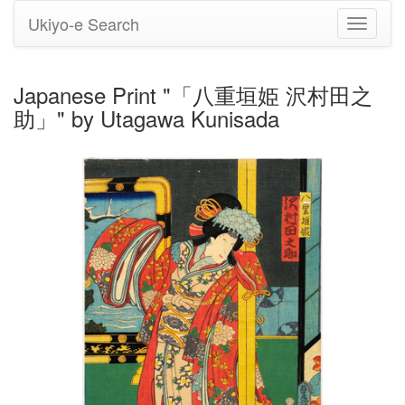
Ukiyo-e Search
Toggle
navigati
Japanese Print "「八重垣姫 沢村田之
助」" by Utagawa Kunisada