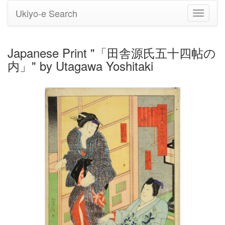
Ukiyo-e Search
Toggle
navigati
Japanese Print "「田舎源氏五十四帖の
内」" by Utagawa Yoshitaki