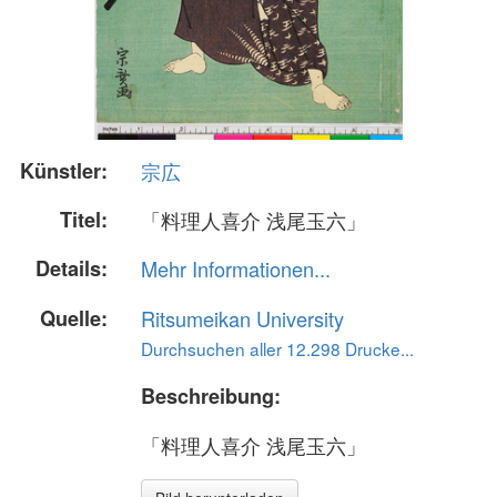
Künstler:
宗広
Titel:
「料理人喜介 浅尾玉六」
Details:
Mehr Informationen...
Quelle:
Ritsumeikan University
Durchsuchen aller 12.298 Drucke...
Beschreibung:
「料理人喜介 浅尾玉六」