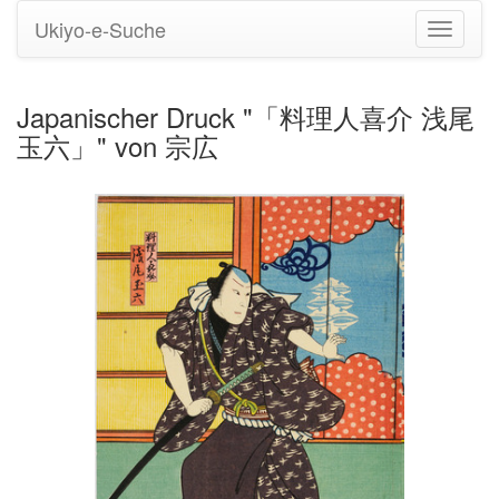
Ukiyo-e-Suche
Navigati
umstell
Japanischer Druck "「料理人喜介 浅尾
玉六」" von 宗広