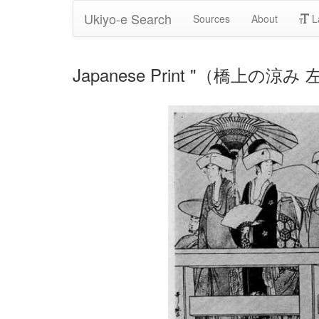
Ukiyo-e Search
Sources
About
L
Japanese Print "（橋上の涼み 左）