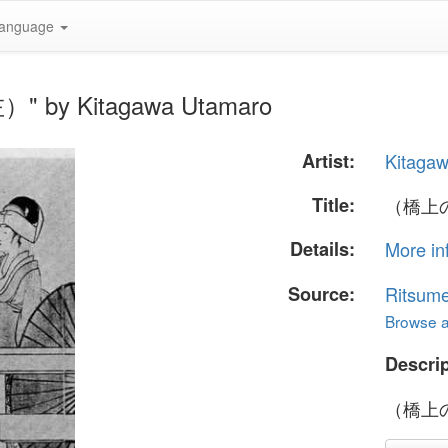
anguage
" by Kitagawa Utamaro
Artist:
Kitaga
Title:
（橋上
Details:
More in
Source:
Ritsume
Browse al
Descrip
（橋上