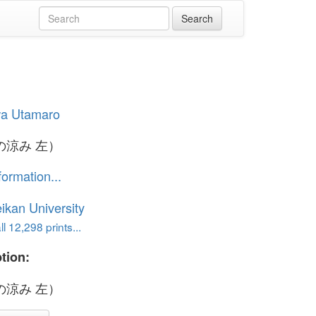
wa Utamaro
の涼み 左）
formation...
ikan University
l 12,298 prints...
tion:
の涼み 左）