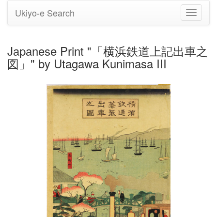
Ukiyo-e Search
Toggle
navigati
Japanese Print "「横浜鉄道上記出車之
図」" by Utagawa Kunimasa III