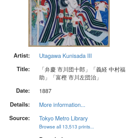
Artist:
Utagawa Kunisada III
Title:
「弁慶 市川団十郎」「義経 中村福
助」「富樫 市川左団治」
Date:
1887
Details:
More information...
Source:
Tokyo Metro Library
Browse all 13,513 prints...