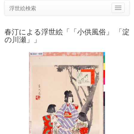
浮世絵検索
ナ
ビ
ゲ
ー
春汀による浮世絵「「小供風俗」 「淀
シ
の川瀬」」
ョ
ン
の
切
り
替
え