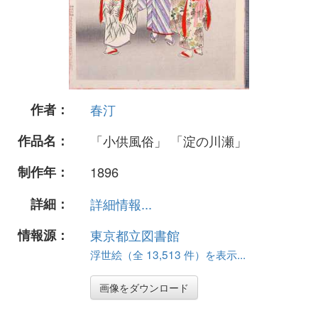
作者：
春汀
作品名：
「小供風俗」 「淀の川瀬」
制作年：
1896
詳細：
詳細情報...
情報源：
東京都立図書館
浮世絵（全 13,513 件）を表示...
画像をダウンロード