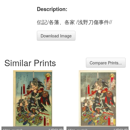
Description:
伝記/各藩、各家 /浅野刀傷事件//
Download Image
Similar Prints
Compare Prints...