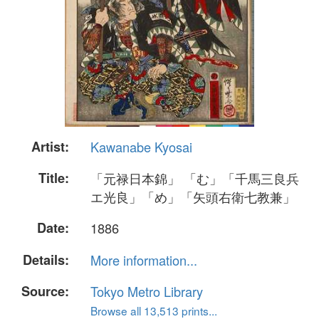
Artist:
Kawanabe Kyosai
Title:
「元禄日本錦」 「む」「千馬三良兵
エ光良」「め」「矢頭右衛七教兼」
Date:
1886
Details:
More information...
Source:
Tokyo Metro Library
Browse all 13,513 prints...