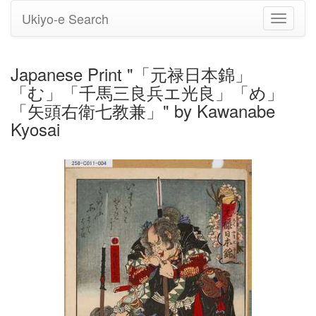
Ukiyo-e Search
Toggle
navigati
Japanese Print "「元禄日本錦」
「む」「千馬三良兵エ光良」「め」
「矢頭右衛七教兼」" by Kawanabe
Kyosai