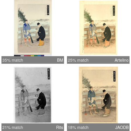
35% match
BM
25% match
Artelino
21% match
Rits
18% match
JAODB