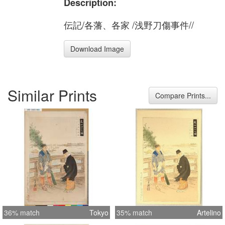
Description:
伝記/各藩、各家 /浅野刀傷事件//
Download Image
Similar Prints
Compare Prints...
36% match
Tokyo
35% match
Artelino