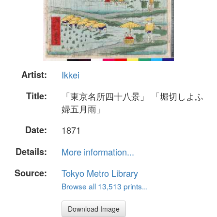
Artist:
Ikkei
Title:
「東京名所四十八景」 「堀切しよふ
婦五月雨」
Date:
1871
Details:
More information...
Source:
Tokyo Metro Library
Browse all 13,513 prints...
Download Image