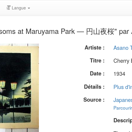
Langue
ossoms at Maruyama Park — 円山夜桜" par A
Artiste :
Asano T
Titre :
Cherry
Date :
1934
Détails :
Plus d'i
Source :
Japane
Parcourir
Descrip