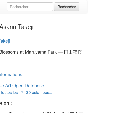
sano Takeji
akeji
 Blossoms at Maruyama Park — 円山夜桜
nformations...
se Art Open Database
 toutes les 17 130 estampes...
tion :