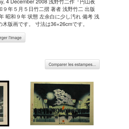
day, 4 December 2008 浅野竹二作『円山夜
和９年５月５日竹二摺 著者 浅野竹二 出版
年 昭和９年 状態 左余白に少し汚れ 備考 浅
木版画です。 寸法は36×26cmです。
rger l'image
Comparer les estampes...