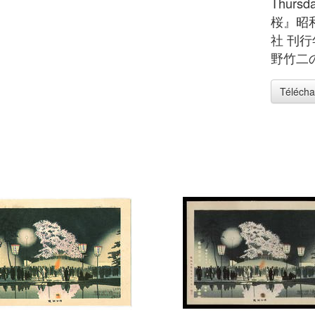
Thurs
桜』昭
社 刊行
野竹二の
Télécha