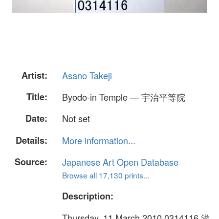
Artist:
Asano Takeji
Title:
Byodo-in Temple — 宇治平等院
Date:
Not set
Details:
More information...
Source:
Japanese Art Open Database
Browse all 17,130 prints...
Description:
Thursday, 11 March 2010 0314116 浅