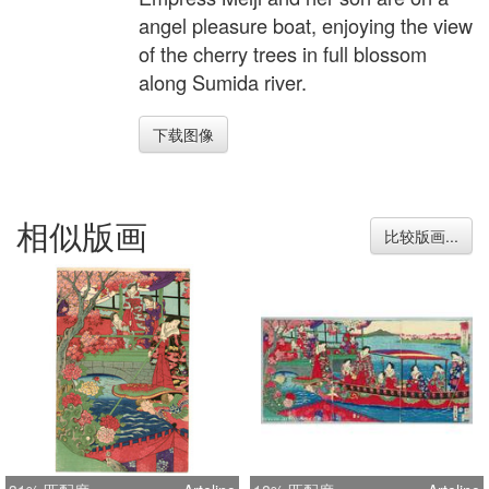
angel pleasure boat, enjoying the view
of the cherry trees in full blossom
along Sumida river.
下载图像
相似版画
比较版画...