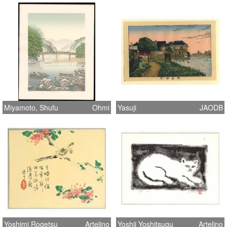
Miyamoto, Shufu
Ohmi
Yasuji
JAODB
Yoshimi Rogetsu
Artelino
Yoshii Yoshitsugu
Artelino