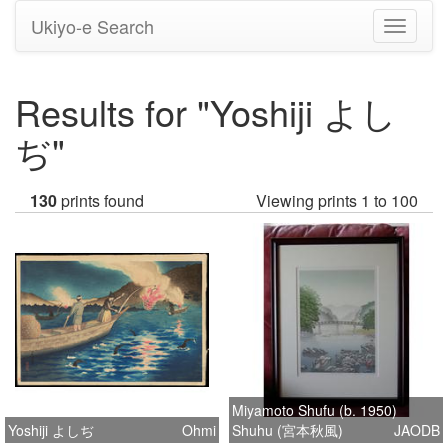
Ukiyo-e Search
Toggle
navigati
Results for "Yoshiji よし
ぢ"
130
prints found
Viewing prints 1 to 100
Miyamoto Shufu (b. 1950)
Yoshiji よしぢ
Ohmi
Shuhu (宮本秋風)
JAODB