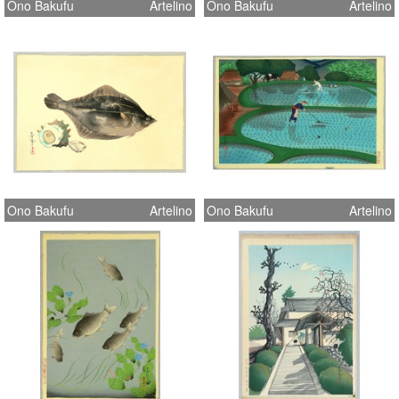
Ono Bakufu
Artelino
Ono Bakufu
Artelino
Ono Bakufu
Artelino
Ono Bakufu
Artelino