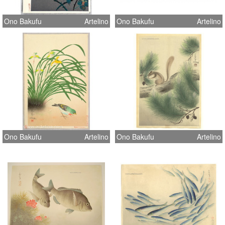
Ono Bakufu
Artelino
Ono Bakufu
Artelino
Ono Bakufu
Artelino
Ono Bakufu
Artelino