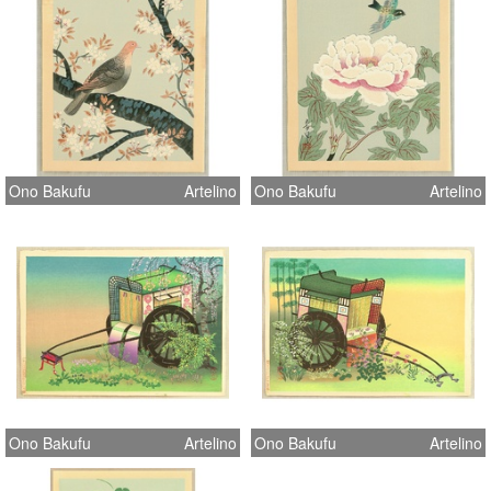
Ono Bakufu
Artelino
Ono Bakufu
Artelino
Ono Bakufu
Artelino
Ono Bakufu
Artelino