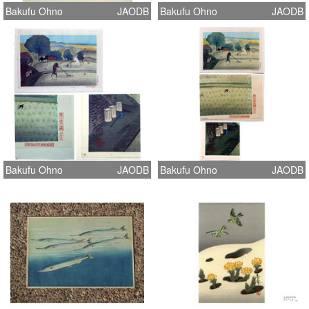
Bakufu Ohno
JAODB
Bakufu Ohno
JAODB
Bakufu Ohno
JAODB
Bakufu Ohno
JAODB