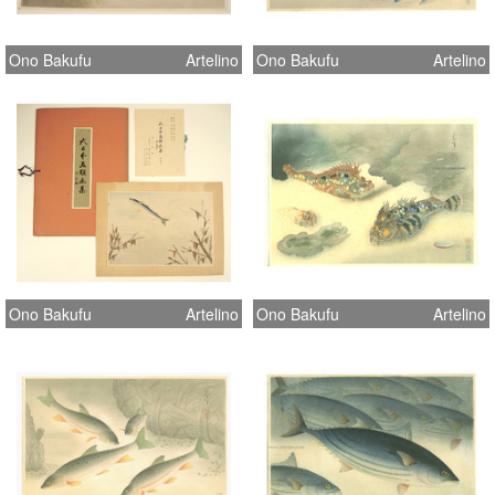
Ono Bakufu
Artelino
Ono Bakufu
Artelino
Ono Bakufu
Artelino
Ono Bakufu
Artelino