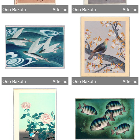
Ono Bakufu
Artelino
Ono Bakufu
Artelino
Ono Bakufu
Artelino
Ono Bakufu
Artelino