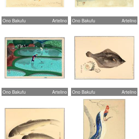
Ono Bakufu
Artelino
Ono Bakufu
Artelino
Ono Bakufu
Artelino
Ono Bakufu
Artelino