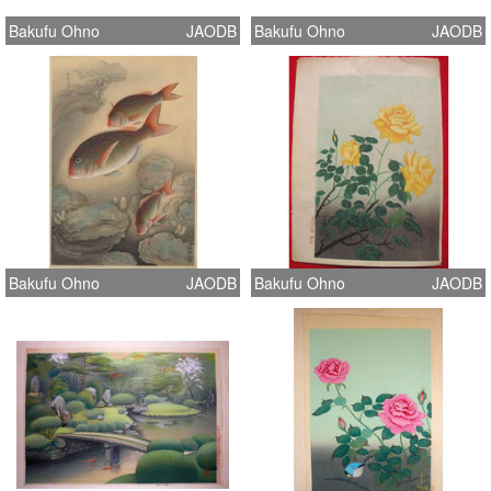
Bakufu Ohno
JAODB
Bakufu Ohno
JAODB
Bakufu Ohno
JAODB
Bakufu Ohno
JAODB