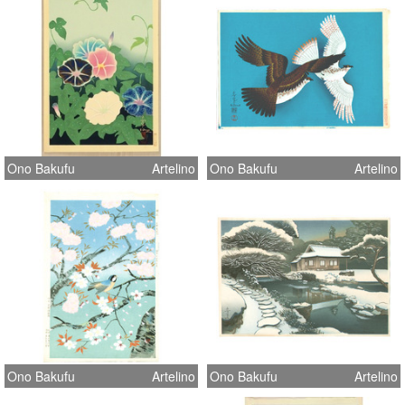
Ono Bakufu
Artelino
Ono Bakufu
Artelino
Ono Bakufu
Artelino
Ono Bakufu
Artelino