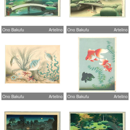
Ono Bakufu
Artelino
Ono Bakufu
Artelino
Ono Bakufu
Artelino
Ono Bakufu
Artelino