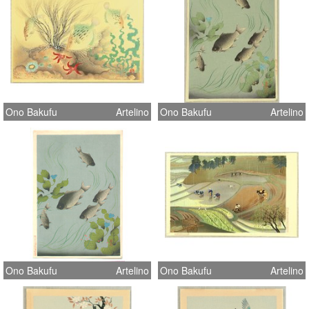
Ono Bakufu
Artelino
Ono Bakufu
Artelino
Ono Bakufu
Artelino
Ono Bakufu
Artelino