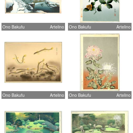
Ono Bakufu
Artelino
Ono Bakufu
Artelino
Ono Bakufu
Artelino
Ono Bakufu
Artelino