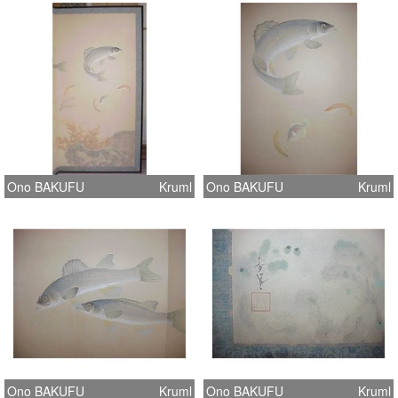
Ono BAKUFU
Kruml
Ono BAKUFU
Kruml
Ono BAKUFU
Kruml
Ono BAKUFU
Kruml