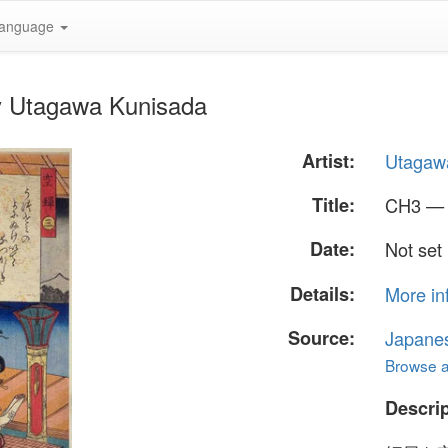
anguage
 Utagawa Kunisada
Artist:
Utagaw
Title:
CH3 —
Date:
Not set
Details:
More in
Source:
Japane
Browse al
Descrip