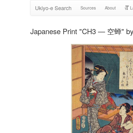
Ukiyo-e Search
Sources
About
L
Japanese Print "CH3 — 空蝉" by