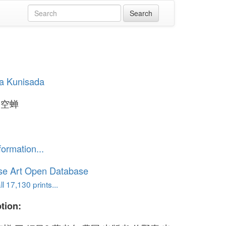
a Kunisada
 空蝉
formation...
se Art Open Database
l 17,130 prints...
tion: