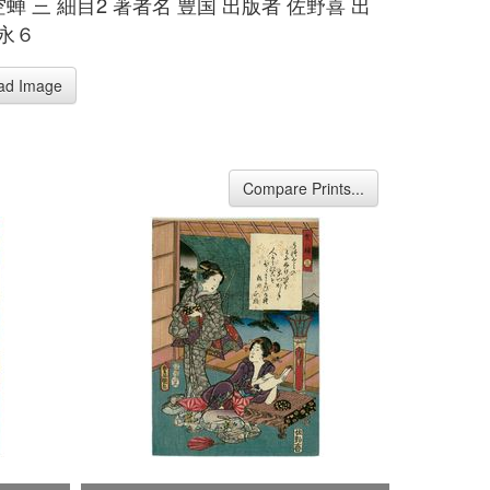
空蝉 三 細目2 著者名 豊国 出版者 佐野喜 出
嘉永６
ad Image
Compare Prints...